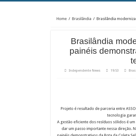
Home
/
Brasilândia
/
Brasilândia moderniza
Brasilândia mode
painéis demonstr
t
Independente News
19:53
Bras
Projeto é resultado de parceria entre ASSO
tecnologia garan
A gestão eficiente dos resíduos sólidos é um 
dar um passo importante nessa direção. N
painéis demonstrativos da Rota da Coleta Se