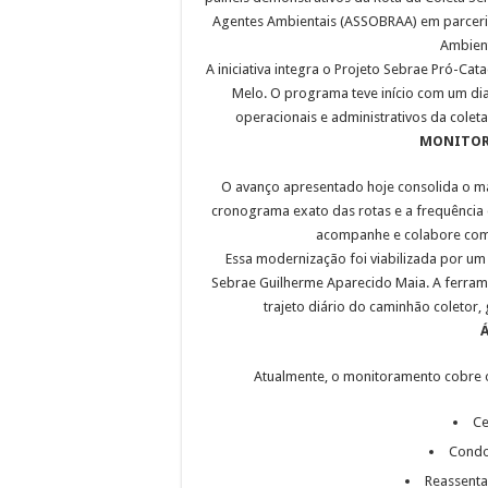
Agentes Ambientais (ASSOBRAA) em parceria
Ambient
A iniciativa integra o Projeto Sebrae Pró-Cat
Melo. O programa teve início com um dia
operacionais e administrativos da coleta
MONITOR
O avanço apresentado hoje consolida o ma
cronograma exato das rotas e a frequência
acompanhe e colabore com 
Essa modernização foi viabilizada por um
Sebrae Guilherme Aparecido Maia. A ferram
trajeto diário do caminhão coletor, 
Atualmente, o monitoramento cobre o p
Ce
Condo
Reassenta