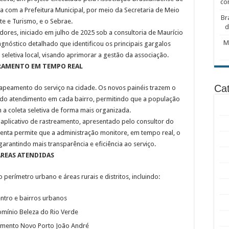
co
 com a Prefeitura Municipal, por meio da Secretaria de Meio
Br
e e Turismo, e o Sebrae.
d
adores, iniciado em julho de 2025 sob a consultoria de Maurício
M
gnóstico detalhado que identificou os principais gargalos
 seletiva local, visando aprimorar a gestão da associação.
AMENTO EM TEMPO REAL
Cat
peamento do serviço na cidade. Os novos painéis trazem o
 do atendimento em cada bairro, permitindo que a população
a coleta seletiva de forma mais organizada.
 aplicativo de rastreamento, apresentado pelo consultor do
enta permite que a administração monitore, em tempo real, o
garantindo mais transparência e eficiência ao serviço.
ÁREAS ATENDIDAS
erímetro urbano e áreas rurais e distritos, incluindo:
ntro e bairros urbanos
mínio Beleza do Rio Verde
mento Novo Porto João André