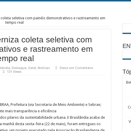
 coleta seletiva com painéis demonstrativos e rastreamento em
tempo real
rniza coleta seletiva com
EN
ativos e rastreamento em
empo real
ilândia
,
Destaque
,
Geral
,
Notícias
Deixe um Comentário
Tóp
131 Views
Be
BRAA, Prefeitura (via Secretaria de Meio Ambiente) e Sebrae;
C
te mais transparência e eficiência
dos pilares da sustentabilidade urbana. E Brasilândia acaba de
V
a manhã desta sexta-feira (22 de maio), foram entregues os
letiva, um projeto executado pela Associação Brasilandense de