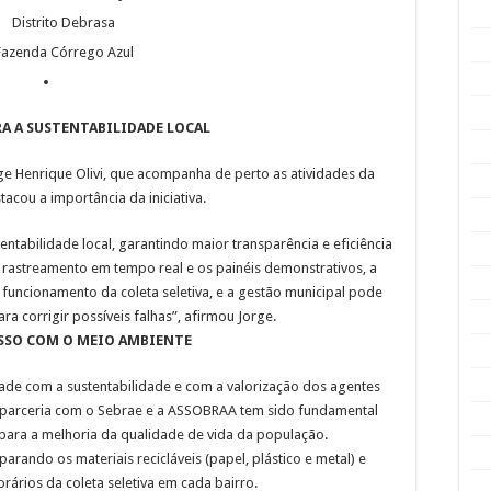
Distrito Debrasa
Fazenda Córrego Azul
A A SUSTENTABILIDADE LOCAL
ge Henrique Olivi, que acompanha de perto as atividades da
cou a importância da iniciativa.
ntabilidade local, garantindo maior transparência e eficiência
rastreamento em tempo real e os painéis demonstrativos, a
 funcionamento da coleta seletiva, e a gestão municipal pode
ra corrigir possíveis falhas”, afirmou Jorge.
SO COM O MEIO AMBIENTE
dade com a sustentabilidade e com a valorização dos agentes
 A parceria com o Sebrae e a ASSOBRAA tem sido fundamental
para a melhoria da qualidade de vida da população.
arando os materiais recicláveis (papel, plástico e metal) e
orários da coleta seletiva em cada bairro.