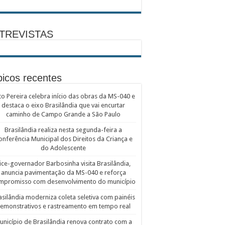
TREVISTAS
icos recentes
to Pereira celebra início das obras da MS-040 e
destaca o eixo Brasilândia que vai encurtar
caminho de Campo Grande a São Paulo
Brasilândia realiza nesta segunda-feira a
onferência Municipal dos Direitos da Criança e
do Adolescente
ice-governador Barbosinha visita Brasilândia,
anuncia pavimentação da MS-040 e reforça
mpromisso com desenvolvimento do município
asilândia moderniza coleta seletiva com painéis
emonstrativos e rastreamento em tempo real
unicípio de Brasilândia renova contrato com a