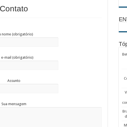
Contato
EN
 nome (obrigatório)
Tóp
Be
 e-mail (obrigatório)
C
Assunto
V
co
Sua mensagem
Br
d
M