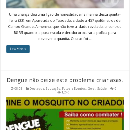
Uma criança deu uma lição de honestidade na manhã desta quinta-
feira (22), em Aparecida do Taboado, cidade a 457 quilômetros de
Campo Grande. A menina, que não teve a idade revelada, encontrou
R$ 35 quando ia para escola e decidiu procurar a polícia para
devolver a quantia. O caso foi ...
Leia Mais »
Dengue não deixe este problema criar asas.
08:08
Destaque
,
Educação
,
Fotos e Eventos
,
Geral
,
Saúde
0
1,240