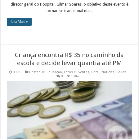
diretor geral do Hospital, Gilmar Soares, o objetivo deste evento é
tornar-se tradicional no ...
Leia Mais »
Criança encontra R$ 35 no caminho da
escola e decide levar quantia até PM
08:25
Destaque
,
Educação
,
Fotos e Eventos
,
Geral
,
Notícias
,
Policia
0
1,042