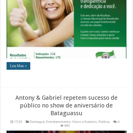
Leia Mais »
Antony & Gabriel repetem sucesso de
público no show de aniversário de
Bataguassu
17:29
Destaque
,
Entretenimento
,
Fotos e Eventos
,
Política
0
893