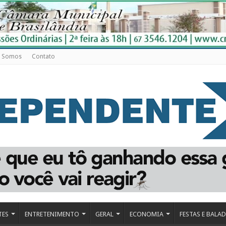
 Somos
Contato
TES
ENTRETENIMENTO
GERAL
ECONOMIA
FESTAS E BALA