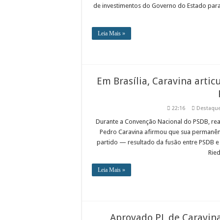
de investimentos do Governo do Estado para o
Leia Mais »
Em Brasília, Caravina art
22:16
Destaqu
Durante a Convenção Nacional do PSDB, reali
Pedro Caravina afirmou que sua permanên
partido — resultado da fusão entre PSDB 
Ried
Leia Mais »
Aprovado PL de Caravina