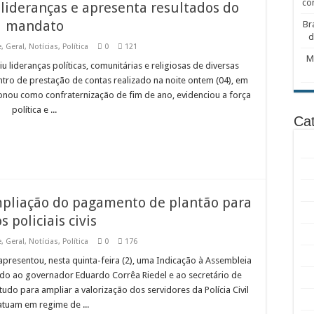
co
lideranças e apresenta resultados do
mandato
Br
d
e
,
Geral
,
Notícias
,
Política
0
121
M
lideranças políticas, comunitárias e religiosas de diversas
ro de prestação de contas realizado na noite ontem (04), em
ou como confraternização de fim de ano, evidenciou a força
política e ...
Cat
mpliação do pagamento de plantão para
s policiais civis
e
,
Geral
,
Notícias
,
Política
0
176
presentou, nesta quinta-feira (2), uma Indicação à Assembleia
ando ao governador Eduardo Corrêa Riedel e ao secretário de
tudo para ampliar a valorização dos servidores da Polícia Civil
atuam em regime de ...