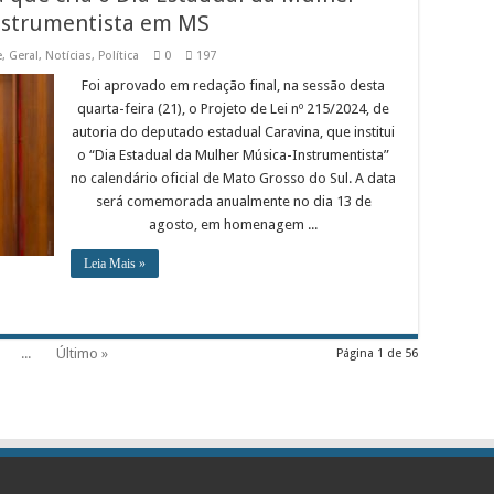
nstrumentista em MS
e
,
Geral
,
Notícias
,
Política
0
197
Foi aprovado em redação final, na sessão desta
quarta-feira (21), o Projeto de Lei nº 215/2024, de
autoria do deputado estadual Caravina, que institui
o “Dia Estadual da Mulher Música-Instrumentista”
no calendário oficial de Mato Grosso do Sul. A data
será comemorada anualmente no dia 13 de
agosto, em homenagem ...
Leia Mais »
...
Último »
Página 1 de 56