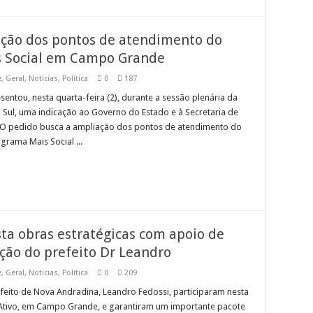
iação dos pontos de atendimento do
 Social em Campo Grande
e
,
Geral
,
Notícias
,
Política
0
187
ntou, nesta quarta-feira (2), durante a sessão plenária da
 Sul, uma indicação ao Governo do Estado e à Secretaria de
s. O pedido busca a ampliação dos pontos de atendimento do
grama Mais Social ...
ta obras estratégicas com apoio de
ção do prefeito Dr Leandro
e
,
Geral
,
Notícias
,
Política
0
209
feito de Nova Andradina, Leandro Fedossi, participaram nesta
Ativo, em Campo Grande, e garantiram um importante pacote