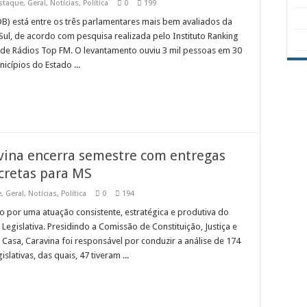
staque
,
Geral
,
Notícias
,
Política
0
199
B) está entre os três parlamentares mais bem avaliados da
ul, de acordo com pesquisa realizada pelo Instituto Ranking
 de Rádios Top FM. O levantamento ouviu 3 mil pessoas em 30
icípios do Estado ...
ina encerra semestre com entregas
cretas para MS
e
,
Geral
,
Notícias
,
Política
0
194
 por uma atuação consistente, estratégica e produtiva do
egislativa. Presidindo a Comissão de Constituição, Justiça e
Casa, Caravina foi responsável por conduzir a análise de 174
slativas, das quais, 47 tiveram ...