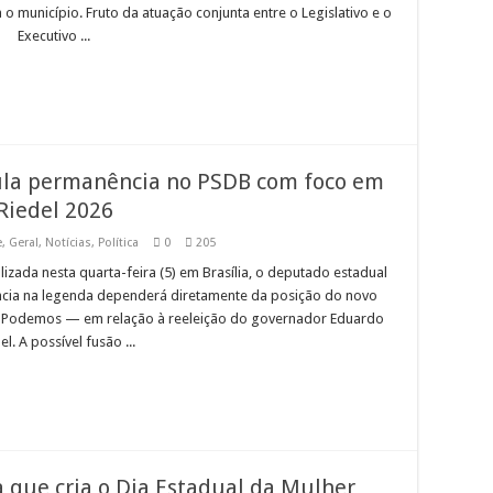
 município. Fruto da atuação conjunta entre o Legislativo e o
Executivo ...
icula permanência no PSDB com foco em
Riedel 2026
e
,
Geral
,
Notícias
,
Política
0
205
zada nesta quarta-feira (5) em Brasília, o deputado estadual
cia na legenda dependerá diretamente da posição do novo
e Podemos — em relação à reeleição do governador Eduardo
el. A possível fusão ...
 que cria o Dia Estadual da Mulher