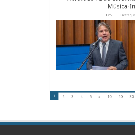
Música-I
17:53
Destaqu
1
2
3
4
5
»
10
20
30