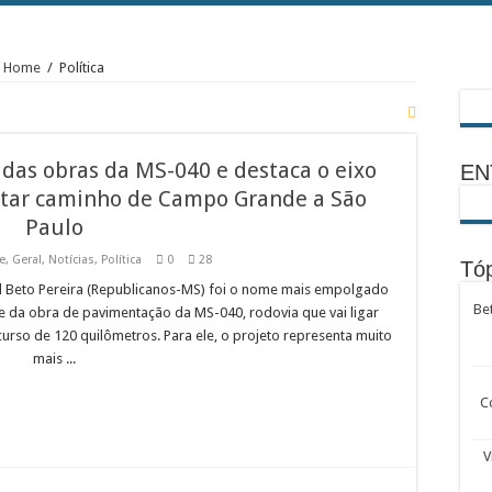
Home
/
Política
o das obras da MS-040 e destaca o eixo
EN
rtar caminho de Campo Grande a São
Paulo
e
,
Geral
,
Notícias
,
Política
0
28
Tóp
 Beto Pereira (Republicanos-MS) foi o nome mais empolgado
Be
te da obra de pavimentação da MS-040, rodovia que vai ligar
urso de 120 quilômetros. Para ele, o projeto representa muito
mais ...
C
V