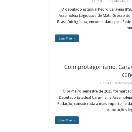
10:19
Brasilândia
,
De
O deputado estadual Pedro Caravina (PSD
Assembleia Legislativa de Mato Grosso do S
Brasil Inteligência, encomendada pela Rede
mun
Leia Mais »
Com protagonismo, Carav
con
11:42
Destaqu
O primeiro semestre de 2025 foi marcado
Deputado Estadual Caravina na Assembleia L
Redação, considerada a mais importante da 
proposições legi
Leia Mais »