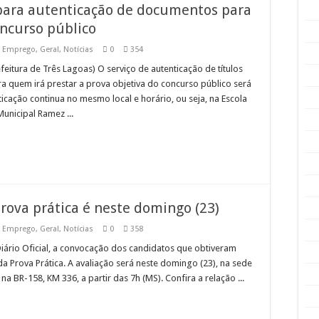
para autenticação de documentos para
oncurso público
,
Emprego
,
Geral
,
Notícias
0
354
feitura de Três Lagoas) O serviço de autenticação de títulos
ra quem irá prestar a prova objetiva do concurso público será
nticação continua no mesmo local e horário, ou seja, na Escola
Municipal Ramez ...
ova prática é neste domingo (23)
,
Emprego
,
Geral
,
Notícias
0
358
 Diário Oficial, a convocação dos candidatos que obtiveram
a Prova Prática. A avaliação será neste domingo (23), na sede
na BR-158, KM 336, a partir das 7h (MS). Confira a relação ...