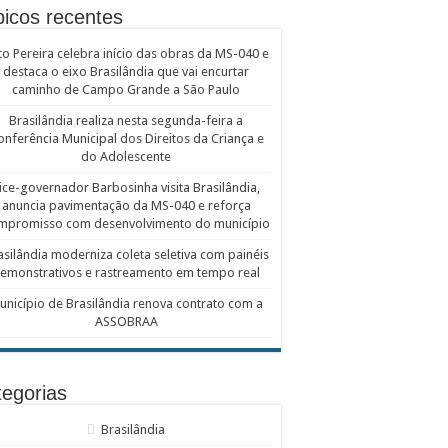
icos recentes
to Pereira celebra início das obras da MS-040 e
destaca o eixo Brasilândia que vai encurtar
caminho de Campo Grande a São Paulo
Brasilândia realiza nesta segunda-feira a
onferência Municipal dos Direitos da Criança e
do Adolescente
ice-governador Barbosinha visita Brasilândia,
anuncia pavimentação da MS-040 e reforça
mpromisso com desenvolvimento do município
asilândia moderniza coleta seletiva com painéis
emonstrativos e rastreamento em tempo real
unicípio de Brasilândia renova contrato com a
ASSOBRAA
egorias
Brasilândia