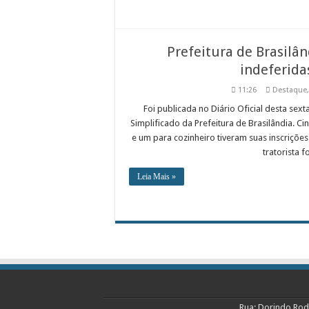
Prefeitura de Brasilân
indeferida
11:26
Destaque
Foi publicada no Diário Oficial desta sexta
Simplificado da Prefeitura de Brasilândia. C
e um para cozinheiro tiveram suas inscrições
tratorista f
Leia Mais »
Rua: Dorindo Rod