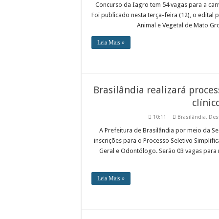
Concurso da Iagro tem 54 vagas para a carre
Foi publicado nesta terça-feira (12), o edita
Animal e Vegetal de Mato Gros
Leia Mais »
Brasilândia realizará proce
clínic
10:11
Brasilândia
,
Des
A Prefeitura de Brasilândia por meio da Se
inscrições para o Processo Seletivo Simplif
Geral e Odontólogo. Serão 03 vagas para 
Leia Mais »