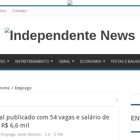
mos
Contato
TES
ENTRETENIMENTO
GERAL
ECONOMIA
FESTAS E BALA
Home
/
Emprego
al publicado com 54 vagas e salário de
EN
R$ 6,6 mil
,
Emprego
,
Geral
,
Notícias
0
356