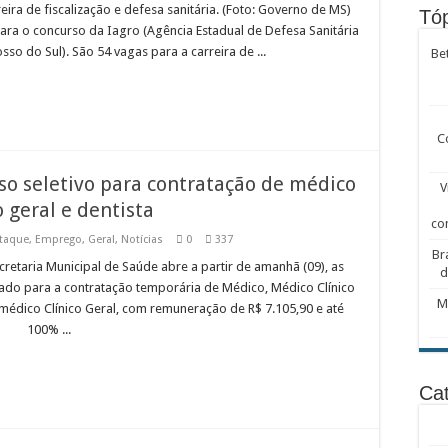
ira de fiscalização e defesa sanitária. (Foto: Governo de MS)
Tóp
l para o concurso da Iagro (Agência Estadual de Defesa Sanitária
so do Sul). São 54 vagas para a carreira de ...
Be
C
sso seletivo para contratação de médico
V
o geral e dentista
co
taque
,
Emprego
,
Geral
,
Notícias
0
337
Br
cretaria Municipal de Saúde abre a partir de amanhã (09), as
d
icado para a contratação temporária de Médico, Médico Clínico
M
médico Clínico Geral, com remuneração de R$ 7.105,90 e até
100% ...
Cat