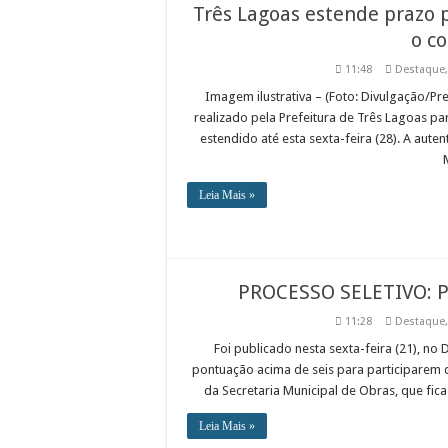
Três Lagoas estende prazo 
o c
11:48
Destaque
Imagem ilustrativa – (Foto: Divulgação/Pre
realizado pela Prefeitura de Três Lagoas pa
estendido até esta sexta-feira (28). A aute
Leia Mais »
PROCESSO SELETIVO: Pr
11:28
Destaque
Foi publicado nesta sexta-feira (21), no
pontuação acima de seis para participarem d
da Secretaria Municipal de Obras, que fica 
Leia Mais »