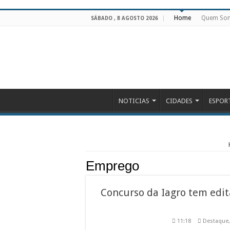
Home
Quem So
SÁBADO , 8 AGOSTO 2026
NOTICIAS
CIDADES
ESPOR
Emprego
Concurso da Iagro tem edit
11:18
Destaque