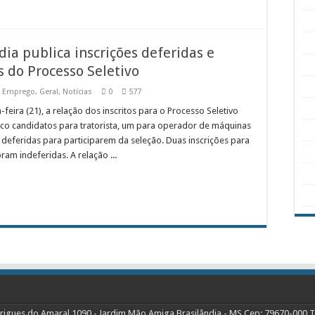
dia publica inscrições deferidas e
s do Processo Seletivo
,
Emprego
,
Geral
,
Notícias
0
577
-feira (21), a relação dos inscritos para o Processo Seletivo
inco candidatos para tratorista, um para operador de máquinas
 deferidas para participarem da seleção. Duas inscrições para
oram indeferidas. A relação ...
rigues do Amaral 1090 - Jardim Mão Amiga Brasilândia - MS Cep: 79670-000 Te