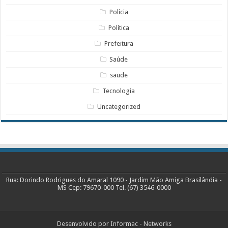
Policia
Política
Prefeitura
Saúde
saude
Tecnologia
Uncategorized
Rua: Dorindo Rodrigues do Amaral 1090 - Jardim Mão Amiga Brasilândia -
MS Cep: 79670-000 Tel. (67) 3546-0000
Desenvolvido por Informac - Networks