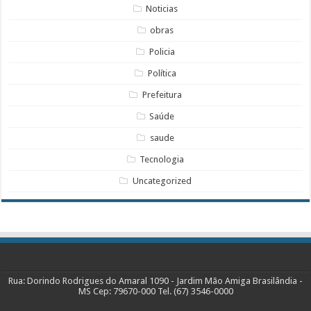
Noticias
obras
Policia
Política
Prefeitura
Saúde
saude
Tecnologia
Uncategorized
Rua: Dorindo Rodrigues do Amaral 1090 - Jardim Mão Amiga Brasilândia -
MS Cep: 79670-000 Tel. (67) 3546-0000