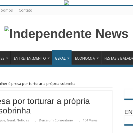
 Somos
Contato
TES
ENTRETENIMENTO
GERAL
ECONOMIA
FESTAS E BALAD
ulher é presa por torturar a própria sobrinha
sa por torturar a própria
sobrinha
EN
que
,
Geral
,
Notícias
Deixe um Comentário
154 Views