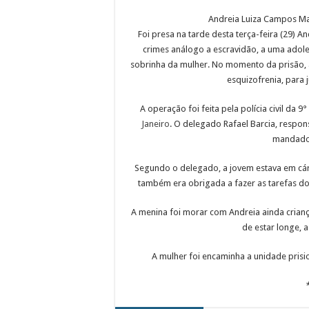
Andreia Luiza Campos Ma
Foi presa na tarde desta terça-feira (29) 
crimes análogo a escravidão, a uma adole
sobrinha da mulher. No momento da prisão, 
esquizofrenia, para j
A operação foi feita pela polícia civil da 9
Janeiro
. O delegado Rafael Barcia, respo
mandado 
Segundo o delegado, a jovem estava em cárce
também era obrigada a fazer as tarefas d
A menina foi morar com Andreia ainda crian
de estar longe, a
A mulher foi encaminha a unidade prisi