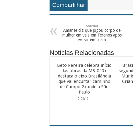
Compartilhar
Anterior
Amante diz que jogou corpo de
mulher em vala em Terenos após
entrar em surto
Notícias Relacionadas
Beto Pereira celebra início
Brasi
das obras da MS-040 e
segund
destaca o eixo Brasilândia
Munic
que vai encurtar caminho
Crian
de Campo Grande a São
Paulo
09:12