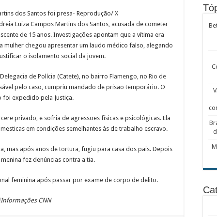
Tóp
rtins dos Santos foi presa- Reprodução/ X
Andreia Luiza Campos Martins dos Santos, acusada de cometer
Be
scente de 15 anos. Investigações apontam que a vítima era
a mulher chegou apresentar um laudo médico falso, alegando
ustificar o isolamento social da jovem.
C
° Delegacia de Polícia (Catete), no bairro
Flamengo
, no
Rio de
nsável pelo caso, cumpriu mandado de prisão temporário. O
V
foi expedido pela Justiça.
co
re privado, e sofria de agressões físicas e psicológicas. Ela
Br
omesticas em condições semelhantes às de trabalho escravo.
d
M
ça, mas após anos de
tortura
, fugiu para casa dos pais. Depois
 menina fez denúncias contra a tia.
onal feminina após passar por exame de corpo de delito.
Cat
*Informações CNN