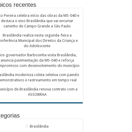
icos recentes
to Pereira celebra início das obras da MS-040 e
destaca o eixo Brasilândia que vai encurtar
caminho de Campo Grande a São Paulo
Brasilândia realiza nesta segunda-feira a
onferência Municipal dos Direitos da Criança e
do Adolescente
ice-governador Barbosinha visita Brasilândia,
anuncia pavimentação da MS-040 e reforça
mpromisso com desenvolvimento do município
asilândia moderniza coleta seletiva com painéis
emonstrativos e rastreamento em tempo real
unicípio de Brasilândia renova contrato com a
ASSOBRAA
egorias
Brasilândia