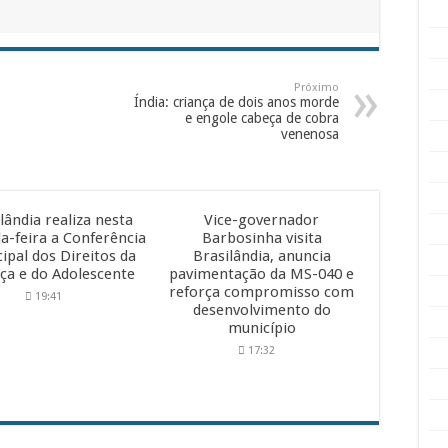
Próximo
Índia: criança de dois anos morde
e engole cabeça de cobra
venenosa
lândia realiza nesta
Vice-governador
a-feira a Conferência
Barbosinha visita
ipal dos Direitos da
Brasilândia, anuncia
ça e do Adolescente
pavimentação da MS-040 e
reforça compromisso com
19:41
desenvolvimento do
município
17:32